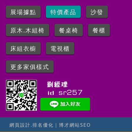
展場據點
特價產品
沙發
原木.木組椅
餐桌椅
餐櫃
床組衣櫥
電視櫃
更多家俱樣式
網頁設計.排名優化
｜
博才網站SEO