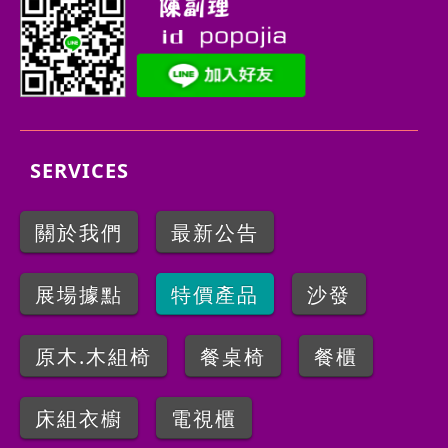
SERVICES
關於我們
最新公告
展場據點
特價產品
沙發
原木.木組椅
餐桌椅
餐櫃
床組衣櫥
電視櫃