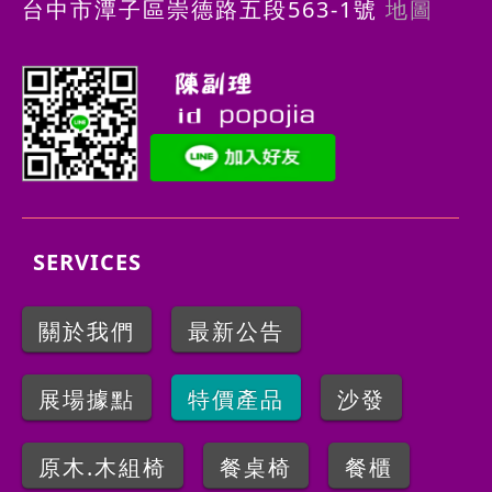
台中市潭子區崇德路五段563-1號
地圖
SERVICES
關於我們
最新公告
展場據點
特價產品
沙發
原木.木組椅
餐桌椅
餐櫃