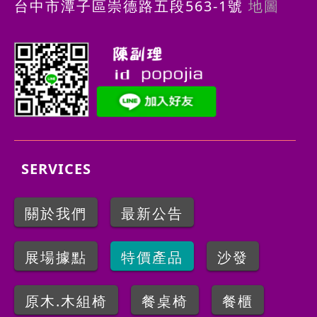
台中市潭子區崇德路五段563-1號
地圖
SERVICES
關於我們
最新公告
展場據點
特價產品
沙發
原木.木組椅
餐桌椅
餐櫃