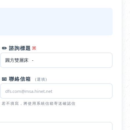
※
✏️ 諮詢標題
📧 聯絡信箱
(選填)
若不填寫，將使用系統信箱寄送確認信