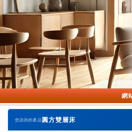
網
圓方雙層床
您諮詢的產品