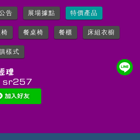
公告
展場據點
特價產品
組椅
餐桌椅
餐櫃
床組衣櫥
俱樣式