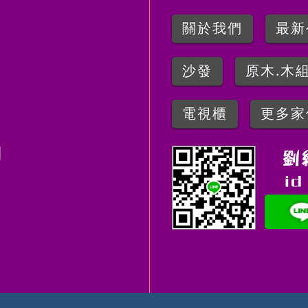
關於我們
最新
沙發
原木.木
電視櫃
更多家
圖